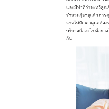
และมีท่าทีว่าจะทวีคูณข
จำนวนผู้อายุแล้ว การดู
อาจไม่มีเวลาดูแลต้อง
บริบาลคืออะไร ดีอย่า
กัน